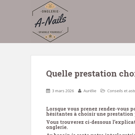
S
k
i
p
t
o
m
a
i
n
Quelle prestation choi
c
o
n
3 mars 2026
Aurélie
Conseils et as
t
e
n
Lorsque vous prenez rendez-vous po
hésitantes à choisir une prestation 
t
Vous trouverez ci-dessous l’explicat
onglerie.